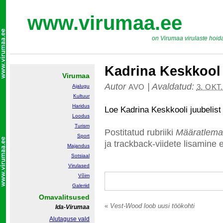
www.virumaa.ee
on Virumaa virulaste hoid
Kadrina Keskkool 
Virumaa
Autor
|
Avaldatud:
AVO
3. OKT
Ajalugu
Kultuur
Haridus
Loe Kadrina Keskkooli juubelis
Loodus
Turism
Postitatud rubriiki
Määratlema
Sport
ja trackback-viidete lisamine e
Majandus
Sotsiaal
Virulased
Võim
Galeriid
Omavalitsused
«
Vest-Wood loob uusi töökohti
Ida-Virumaa
Alutaguse vald