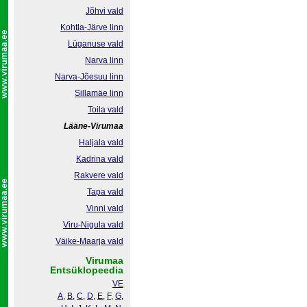
Jõhvi vald
Kohtla-Järve linn
Lüganuse vald
Narva linn
Narva-Jõesuu linn
Sillamäe linn
Toila vald
Lääne-Virumaa
Haljala vald
Kadrina vald
Rakvere vald
Tapa vald
Vinni vald
Viru-Nigula vald
Väike-Maarja vald
Virumaa
Entsüklopeedia
VE
A
,
B
,
C
,
D
,
E
,
F
,
G
,