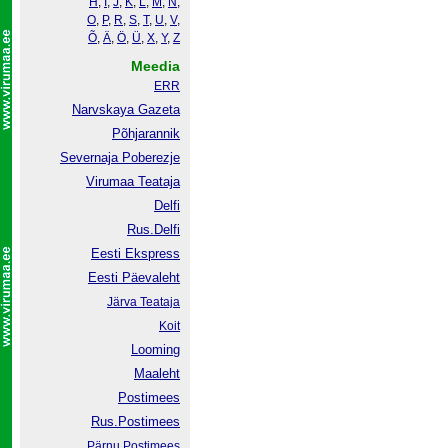
H
,
I
,
J
,
K
,
L
,
M
,
N
,
O
,
P
,
R
,
S
,
T
,
U
,
V
,
Õ
,
Ä
,
Ö
,
Ü
,
X
,
Y
,
Z
Meedia
ERR
Narvskaya Gazeta
Põhjarannik
Severnaja Poberezje
Virumaa Teataja
Delfi
Rus.Delfi
Eesti Ekspress
Eesti Päevaleht
Järva Teataja
Koit
Looming
Maaleht
Postimees
Rus.Postimees
Pärnu Postimees