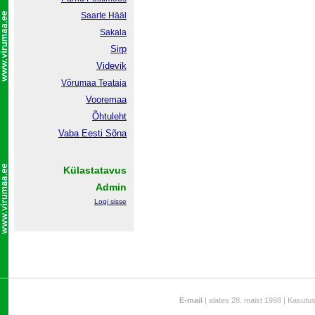
Saarte Hääl
Sakala
Sirp
Videvik
Võrumaa
Teataja
Vooremaa
Õhtuleht
Vaba Eesti Sõna
Külastatavus
Admin
Logi sisse
E-mail
| alates 28. maist 1998 | Kasutu