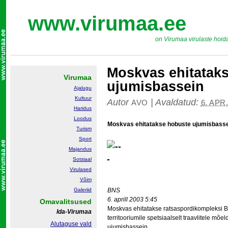
www.virumaa.ee
on Virumaa virulaste hoid
Moskvas ehitatak
Virumaa
ujumisbassein
Ajalugu
Kultuur
Autor
|
Avaldatud:
AVO
6. APR
Haridus
Loodus
Moskvas ehitatakse hobuste ujumisbass
Turism
Sport
Majandus
Sotsiaal
Virulased
Võim
Galeriid
BNS
6. aprill 2003 5:45
Omavalitsused
Moskvas ehitatakse ratsaspordikompleksi B
Ida-Virumaa
territooriumile spetsiaalselt traavlitele mõe
Alutaguse vald
ujumisbassein.