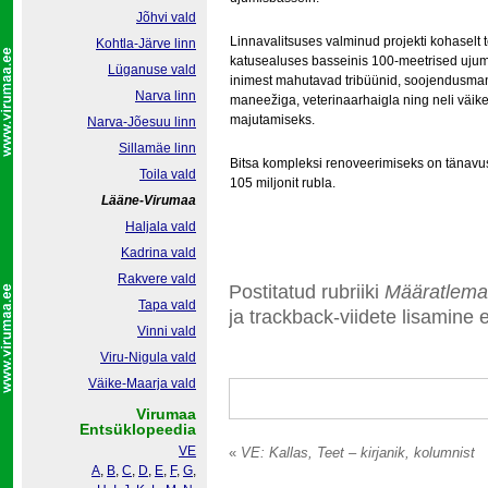
Jõhvi vald
Linnavalitsuses valminud projekti kohaselt
Kohtla-Järve linn
katusealuses basseinis 100-meetrised ujum
Lüganuse vald
inimest mahutavad tribüünid, soojendusmane
Narva linn
maneežiga, veterinaarhaigla ning neli väike
majutamiseks.
Narva-Jõesuu linn
Sillamäe linn
Bitsa kompleksi renoveerimiseks on tänavus
Toila vald
105 miljonit rubla.
Lääne-Virumaa
Haljala vald
Kadrina vald
Rakvere vald
Postitatud rubriiki
Määratlema
Tapa vald
ja trackback-viidete lisamine e
Vinni vald
Viru-Nigula vald
Väike-Maarja vald
Virumaa
Entsüklopeedia
VE
«
VE: Kallas, Teet – kirjanik, kolumnist
A
,
B
,
C
,
D
,
E
,
F
,
G
,