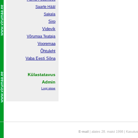
Saarte Hääl
Sakala
Sirp
Videvik
Võrumaa
Teataja
Vooremaa
Õhtuleht
Vaba Eesti Sõna
Külastatavus
Admin
Logi sisse
E-mail
| alates 28. maist 1998 | Kasutu