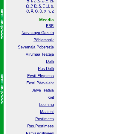
H
,
I
,
J
,
K
,
L
,
M
,
N
,
O
,
P
,
R
,
S
,
T
,
U
,
V
,
Õ
,
Ä
,
Ö
,
Ü
,
X
,
Y
,
Z
Meedia
ERR
Narvskaya Gazeta
Põhjarannik
Severnaja Poberezje
Virumaa Teataja
Delfi
Rus.Delfi
Eesti Ekspress
Eesti Päevaleht
Järva Teataja
Koit
Looming
Maaleht
Postimees
Rus.Postimees
Pärnu Postimees