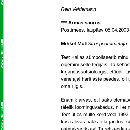
Rein Veidemann
*** Armas saurus
Postimees, laupäev 05.04.2003
Mihkel Mutt
Sirbi peatoimetaja
Teet Kallas sümboliseerib minu 
õigemini selle tegijais. Ta kehas
kirjandussotsioloogist etüüdi. L
vene ajal haritlaste peades, oli 
oma riigis.
Enamik arvas, et lisaks olemaso
täielik loominguvabadus, nii e
Teet ütles mulle kord veel 1992.
kas rahvas hakkab kirjandust 
ostetakse ikka»! Ta rehkendas v