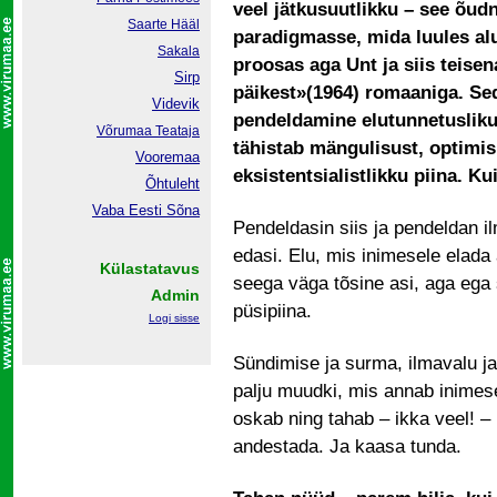
veel jätkusuutlikku – see õu
Saarte Hääl
paradigmasse, mida luules alu
Sakala
proosas aga Unt ja siis teisen
Sirp
päikest»(1964) romaaniga. Se
Videvik
pendeldamine elutunnetusliku 
Võrumaa
Teataja
tähistab mängulisust, optimis
Vooremaa
eksistentsialistlikku piina. K
Õhtuleht
Vaba Eesti Sõna
Pendeldasin siis ja pendeldan i
edasi. Elu, mis inimesele elada
Külastatavus
seega väga tõsine asi, aga ega 
Admin
püsipiina.
Logi sisse
Sündimise ja surma, ilmavalu 
palju muudki, mis annab inimese
oskab ning tahab – ikka veel! – 
andestada. Ja kaasa tunda.