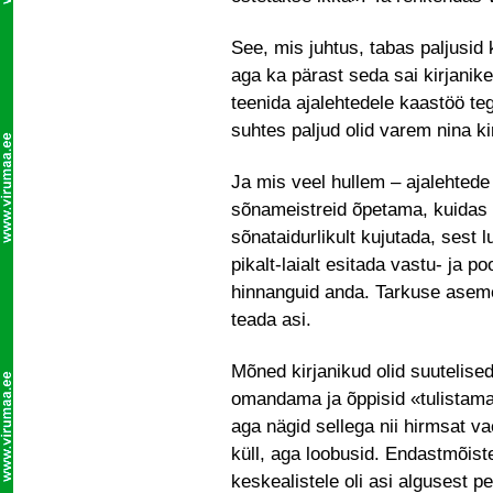
See, mis juhtus, tabas paljusid 
aga ka pärast seda sai kirjanik
teenida ajalehtedele kaastöö teg
suhtes paljud olid varem nina ki
Ja mis veel hullem – ajalehtede
sõnameistreid õpetama, kuidas tu
sõnataidurlikult kujutada, sest l
pikalt-laialt esitada vastu- ja po
hinnanguid anda. Tarkuse aseme
teada asi.
Mõned kirjanikud olid suutelise
omandama ja õppisid «tulistam
aga nägid sellega nii hirmsat va
küll, aga loobusid. Endastmõistet
keskealistele oli asi algusest p