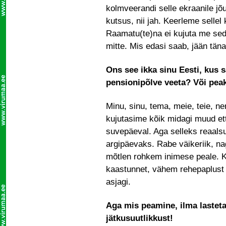
kolmveerandi selle ekraanile j
kutsus, nii jah. Keerleme sellel 
Raamatu(te)na ei kujuta me sed
mitte. Mis edasi saab, jään täna
Ons see ikka sinu Eesti, kus 
pensionipõlve veeta? Või pea
Minu, sinu, tema, meie, teie, n
kujutasime kõik midagi muud ette
suvepäeval. Aga selleks reaalsu
argipäevaks. Rabe väikeriik, nag
mõtlen rohkem inimese peale. K
kaastunnet, vähem rehepaplust j
asjagi.
Aga mis peamine, ilma lasteta
jätkusuutlikkust!