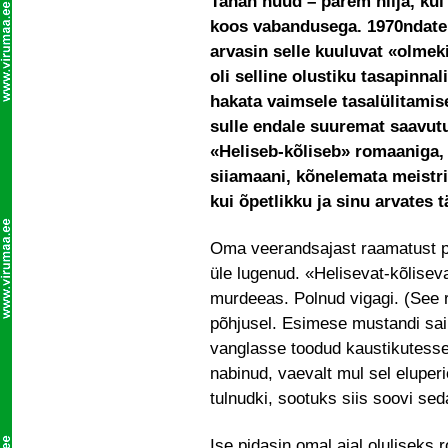
Tahan nüüd – parem hilja, kui 
koos vabandusega. 1970ndate l
arvasin selle kuuluvat «olmek
oli selline olustiku tasapinn
hakata vaimsele tasalülitamise
sulle endale suuremat saavutu
«Heliseb-kõliseb» romaaniga, 
siiamaani, kõnelemata meistri
kui õpetlikku ja sinu arvates 
Oma veerandsajast raamatust 
üle lugenud. «Helisevat-kõliseva
murdeeas. Polnud vigagi. (See 
põhjusel. Esimese mustandi sain
vanglasse toodud kaustikutess
nabinud, vaevalt mul sel eluper
tulnudki, sootuks siis soovi seda
Ise pidasin omal ajal oluliseks