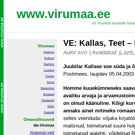
www.virumaa.ee
on Virumaa virulaste hoid
VE: Kallas, Teet –
Virumaa
Autor
|
Avaldatud:
AVO
6. APR
Ajalugu
Kultuur
Haridus
Juubilar Kallase soe süda ja 
Loodus
Postimees, laupäev 05.04.2003
Turism
Sport
Homme kuuekümneseks saava ki
Majandus
Sotsiaal
avaliku arvaja ja arvamustoim
Virulased
on olnud käänuline. Kõigi ku
Võim
annaks ainet mitmeks romaan
Galeriid
selles veenduda: viljaka kirjatö
Omavalitsused
maitsnud, toimetanud suure hulga
Ida-Virumaa
Alutaguse vald
toimetanud ajalehti, võidelnud