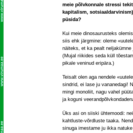
meie põlvkonnale stressi tek
kapitalism, sotsiaaldarvinism)
püsida?
Kui meie dinosaurusteks olemi
siis ehk järgmine: oleme «uutel
näiteks, et ka pealt neljakümne 
(Mujal riikides seda küll tõestam
pikale veninud eripära.)
Teisalt olen aga nendele «uutele
sindrid, ei lase ju vananedagi!
mingi monoliit, nagu vahel püüt
ja koguni veerandpõlvkondaden
Üks asi on siiski ühtemoodi: ne
kahtluste-võrdluste taaka. Nend
sinuga imestame ju ikka natuke v