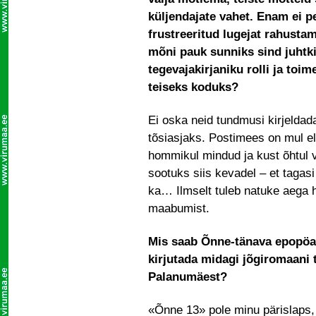
küljendajate vahet. Enam ei p
frustreeritud lugejat rahusta
mõni pauk sunniks sind juhtki
tegevajakirjaniku rolli ja to
teiseks koduks?
Ei oska neid tundmusi kirjelda
tõsiasjaks. Postimees on mul e
hommikul mindud ja kust õhtul v
sootuks siis kevadel – et tagasi
ka… Ilmselt tuleb natuke aega 
maabumist.
Mis saab Õnne-tänava epopöas
kirjutada midagi jõgiromaani t
Palanumäest?
«Õnne 13» pole minu pärislaps, 