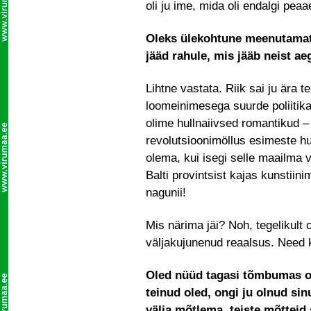
oli ju ime, mida oli endalgi pe
Oleks ülekohtune meenutamata 
jääd rahule, mis jääb neist a
Lihtne vastata. Riik sai ju ära t
loomeinimesega suurde poliitik
olime hullnaiivsed romantikud – 
revolutsioonimöllus esimeste h
olema, kui isegi selle maailma 
Balti provintsist kajas kunsti
nagunii!
Mis närima jäi? Noh, tegelikult 
väljakujunenud reaalsus. Need 
Oled nüüd tagasi tõmbumas om
teinud oled, ongi ju olnud sinu
välja mõtlema, teiste mõtteid