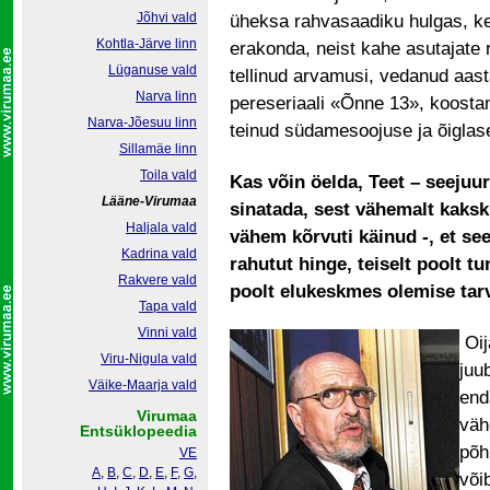
Jõhvi vald
üheksa rahvasaadiku hulgas, ke
Kohtla-Järve linn
erakonda, neist kahe asutajate ri
Lüganuse vald
tellinud arvamusi, vedanud aast
Narva linn
pereseriaali «Õnne 13», koosta
Narva-Jõesuu linn
teinud südamesoojuse ja õiglas
Sillamäe linn
Toila vald
Kas võin öelda, Teet – seejuu
Lääne-Virumaa
sinatada, sest vähemalt kak
Haljala vald
vähem kõrvuti käinud -, et see
Kadrina vald
rahutut hinge, teiselt poolt t
Rakvere vald
poolt elukeskmes olemise tarv
Tapa vald
Vinni vald
Oij
Viru-Nigula vald
juu
Väike-Maarja vald
end
Virumaa
väh
Entsüklopeedia
põh
VE
A
,
B
,
C
,
D
,
E
,
F
,
G
,
või