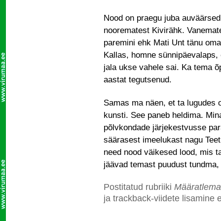
Nood on praegu juba auväärsed l
noorematest Kivirähk. Vanemate
paremini ehk Mati Unt tänu oma 
Kallas, homne sünnipäevalaps,
jala ukse vahele sai. Ka tema 
aastat tegutsenud.
Samas ma näen, et ta lugudes on 
kunsti. See paneb heldima. Mina
põlvkondade järjekestvusse pa
säärasest imeelukast nagu Teet
need nood väikesed lood, mis ta 
jäävad temast puudust tundma, e
Postitatud rubriiki
Määratlema
ja trackback-viidete lisamine e