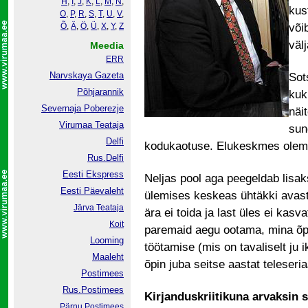
H
,
I
,
J
,
K
,
L
,
M
,
N
,
kus
O
,
P
,
R
,
S
,
T
,
U
,
V
,
Õ
,
Ä
,
Ö
,
Ü
,
X
,
Y
,
Z
või
väl
Meedia
ERR
Narvskaya Gazeta
Sot
Põhjarannik
kuku
Severnaja Poberezje
näi
Virumaa Teataja
sun
Delfi
kodukaotuse. Elukeskmes olemi
Rus.Delfi
Eesti Ekspress
Neljas pool aga peegeldab lisak
Eesti Päevaleht
ülemises keskeas ühtäkki avast
Järva Teataja
ära ei toida ja last üles ei kasva
Koit
paremaid aegu ootama, mina õp
Looming
töötamise (mis on tavaliselt ju i
Maaleht
õpin juba seitse aastat teleseri
Postimees
Rus.Postimees
Kirjanduskriitikuna arvaksin 
Pärnu Postimees