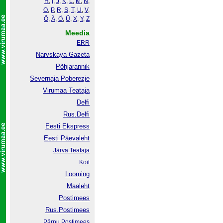
H
,
I
,
J
,
K
,
L
,
M
,
N
,
O
,
P
,
R
,
S
,
T
,
U
,
V
,
Õ
,
Ä
,
Ö
,
Ü
,
X
,
Y
,
Z
Meedia
ERR
Narvskaya Gazeta
Põhjarannik
Severnaja Poberezje
Virumaa Teataja
Delfi
Rus.Delfi
Eesti Ekspress
Eesti Päevaleht
Järva Teataja
Koit
Looming
Maaleht
Postimees
Rus.Postimees
Pärnu Postimees