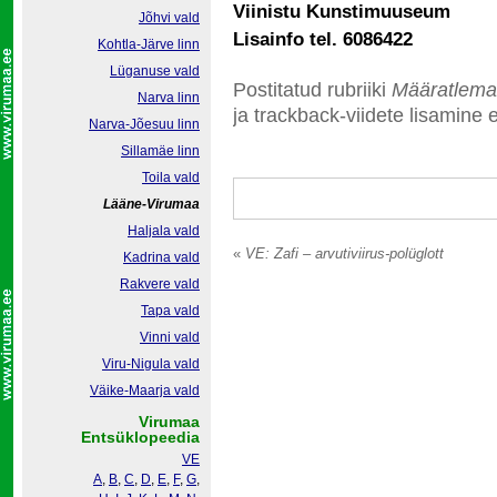
Viinistu Kunstimuuseum
Jõhvi vald
Lisainfo tel. 6086422
Kohtla-Järve linn
Lüganuse vald
Postitatud rubriiki
Määratlema
Narva linn
ja trackback-viidete lisamine e
Narva-Jõesuu linn
Sillamäe linn
Toila vald
Lääne-Virumaa
Haljala vald
«
VE: Zafi – arvutiviirus-polüglott
Kadrina vald
Rakvere vald
Tapa vald
Vinni vald
Viru-Nigula vald
Väike-Maarja vald
Virumaa
Entsüklopeedia
VE
A
,
B
,
C
,
D
,
E
,
F
,
G
,