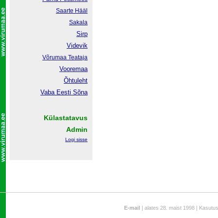
Saarte Hääl
Sakala
Sirp
Videvik
Võrumaa
Teataja
Vooremaa
Õhtuleht
Vaba Eesti Sõna
Külastatavus
Admin
Logi sisse
E-mail
| alates 28. maist 1998 | Kasutu