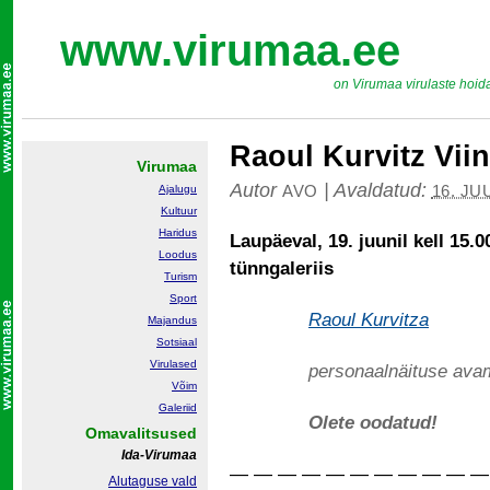
www.virumaa.ee
on Virumaa virulaste hoid
Raoul Kurvitz Vi
Virumaa
Autor
|
Avaldatud:
AVO
16. JU
Ajalugu
Kultuur
Haridus
Laupäeval, 19. juunil kell 15
Loodus
tünngaleriis
Turism
Sport
Raoul Kurvitza
Majandus
Sotsiaal
Virulased
personaalnäituse ava
Võim
Galeriid
Olete oodatud!
Omavalitsused
Ida-Virumaa
— — — — — — — — — — —
Alutaguse vald