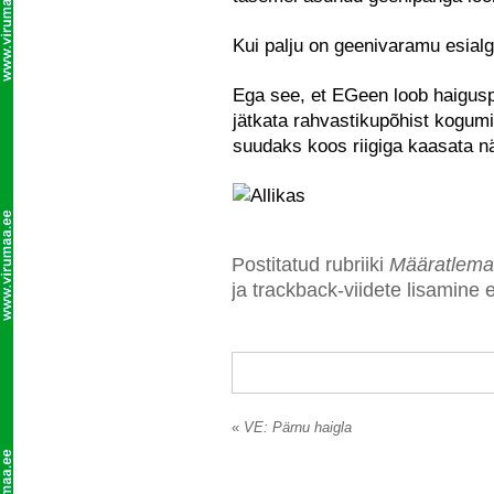
Kui palju on geenivaramu esialg
Ega see, et EGeen loob haiguspõh
jätkata rahvastikupõhist kogumi
suudaks koos riigiga kaasata n
Postitatud rubriiki
Määratlema
ja trackback-viidete lisamine e
«
VE: Pärnu haigla