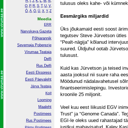
H
,
I
,
J
,
K
,
L
,
M
,
N
,
tulusus oleks kahe- või kümnek
O
,
P
,
R
,
S
,
T
,
U
,
V
,
Õ
,
Ä
,
Ö
,
Ü
,
X
,
Y
,
Z
Eesmärgiks miljardid
Meedia
ERR
Üks jõukamaid eesti soost ärim
Narvskaya Gazeta
tegutsev Steve Jürvetson ütles
Põhjarannik
“Pealt-nägija” kõlanud intervjuu
Severnaja Poberezje
suured. Üldjuhul ootab Jürvets
Virumaa Teataja
tulusust.
Delfi
Rus.Delfi
Kuid kas Jürvetson ja teised in
Eesti Ekspress
aasta jooksul nii suure raha ee
Eesti Päevaleht
Möödunud nädalavahetusel sõlm
Järva Teataja
finantseerimislepingu. Investorid
Koit
kroonile 25 miljonit.
Looming
Maaleht
Veel kuu eest liikusid EGV inim
Trust” ja “Genome Canada”. Te
Postimees
EGI-le oleks uued rahastajad t
Rus.Postimees
justkui mahavisatud. Kalev Kask
Pärnu Postimees