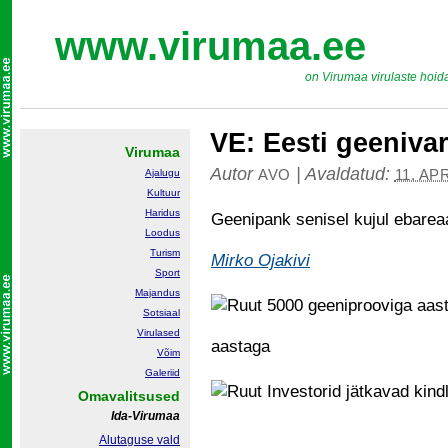
www.virumaa.ee
on Virumaa virulaste hoid
VE: Eesti geeniv
Virumaa
Autor
|
Avaldatud:
AVO
11. AP
Ajalugu
Kultuur
Haridus
Geenipank senisel kujul ebarea
Loodus
Turism
Mirko Ojakivi
Sport
Majandus
5000 geeniprooviga aast
Sotsiaal
Virulased
aastaga
Võim
Galeriid
Investorid jätkavad kin
Omavalitsused
Ida-Virumaa
Alutaguse vald