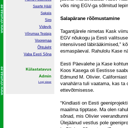
võis ning EGV-ga sõlmitud lepin
Saarte Hääl
Sakala
Salapärane rõõmustamine
Sirp
Videvik
Tagantjärele nimetas Kask viim
Võrumaa
Teataja
EGV nõukogu ja Eesti valitsuseg
Vooremaa
intensiivsed läbirääkimised,” 
Õhtuleht
esmaspäeval. Rahulolu Kase näo
Vaba Eesti Sõna
Eesti Päevalehe ja Kase kohtumi
Külastatavus
Koos Kasega oli Eestisse saab
Admin
Edmund M. Olivier. Californias
Logi sisse
vanahärra tuli vaatama, kas ta
ettevõtmisesse.
“Kindlasti on Eesti geeniprojekt
maailma tipptase. Ma olen rahul,
sõnad, mis Olivier veerandtunni
Ülejäänud vestlus pole geeniproj