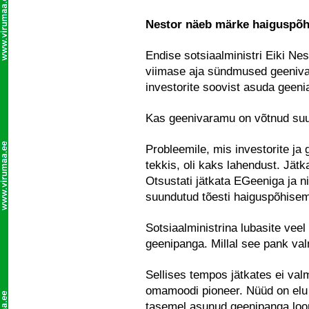
Nestor näeb märke haiguspõh
Endise sotsiaalministri Eiki Ne
viimase aja sündmused geeniva
investorite soovist asuda geen
Kas geenivaramu on võtnud su
Probleemile, mis investorite j
tekkis, oli kaks lahendust. Jätka
Otsustati jätkata EGeeniga ja ni
suundutud tõesti haiguspõhise
Sotsiaalministrina lubasite veel
geenipanga. Millal see pank va
Sellises tempos jätkates ei val
omamoodi pioneer. Nüüd on elu m
tasemel asunud geenipanga loom