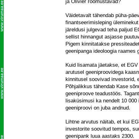
ja Olivier rõõmustavad?
Väidetavalt tähendab püha-päe
finantseerimisleping ülemineku
järeldusi julgevad teha paljud 
sellist hinnangut asjasse puut
Pigem kinnitatakse pressiteade
geenipanga ideoloogia raames 
Kuid lisamata jäetakse, et EGV 
arutusel geeniproovidega kaas
kinnitusel soovivad investorid,
Põhjalikkus tähendab Kase sõn
geeniproove teadustöös. Tagantj
lisaküsimusi ka nendelt 10 000
geeniproovi on juba andnud.
Lihtne arvutus näitab, et kui E
investorite soovitud tempos, s
geenipank luua aastaks 2300.