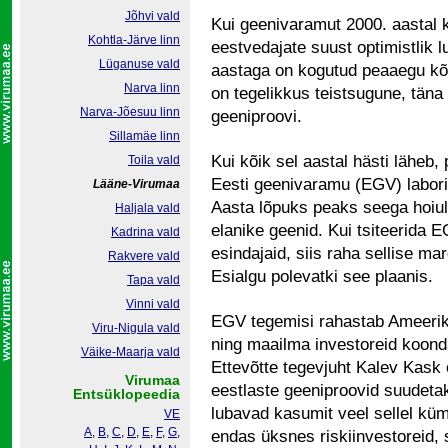
Jõhvi vald
Kui geenivaramut 2000. aastal kä
Kohtla-Järve linn
eestvedajate suust optimistlik
Lüganuse vald
aastaga on kogutud peaaegu kõi
Narva linn
on tegelikkus teistsugune, täna
Narva-Jõesuu linn
geeniproovi.
Sillamäe linn
Kui kõik sel aastal hästi läheb,
Toila vald
Eesti geenivaramu (EGV) labori
Lääne-Virumaa
Aasta lõpuks peaks seega hoiul
Haljala vald
elanike geenid. Kui tsiteerida E
Kadrina vald
esindajaid, siis raha sellise ma
Rakvere vald
Esialgu polevatki see plaanis.
Tapa vald
Vinni vald
EGV tegemisi rahastab Ameerika
Viru-Nigula vald
ning maailma investoreid koond
Väike-Maarja vald
Ettevõtte tegevjuht Kalev Kask 
Virumaa
eestlaste geeniproovid suudeta
Entsüklopeedia
lubavad kasumit veel sellel kü
VE
A
,
B
,
C
,
D
,
E
,
F
,
G
,
endas üksnes riskiinvestoreid, s