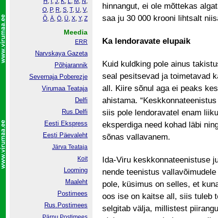
H
,
I
,
J
,
K
,
L
,
M
,
N
,
hinnangut, ei ole mõttekas algata
O
,
P
,
R
,
S
,
T
,
U
,
V
,
saa ju 30 000 krooni lihtsalt nii
Õ
,
Ä
,
Ö
,
Ü
,
X
,
Y
,
Z
Meedia
Ka lendoravate elupaik
ERR
Narvskaya Gazeta
Kuid kuldking pole ainus takistu
Põhjarannik
seal pesitsevad ja toimetavad k
Severnaja Poberezje
all. Kiire sõnul aga ei peaks k
Virumaa Teataja
ahistama. “Keskkonnateenistus
Delfi
Rus.Delfi
siis pole lendoravatel enam lii
Eesti Ekspress
eksperdiga need kohad läbi ning t
Eesti Päevaleht
sõnas vallavanem.
Järva Teataja
Koit
Ida-Viru keskkonnateenistuse juh
Looming
nende teenistus vallavõimudele 
Maaleht
pole, küsimus on selles, et kun
Postimees
oos ise on kaitse all, siis tule
Rus.Postimees
selgitab välja, millistest piiran
Pärnu Postimees