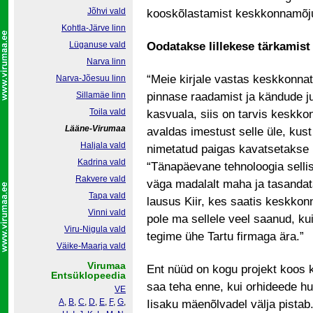
Jõhvi vald
kooskõlastamist keskkonnamõju
Kohtla-Järve linn
Lüganuse vald
Oodatakse lillekese tärkamist
Narva linn
“Meie kirjale vastas keskkonna
Narva-Jõesuu linn
Sillamäe linn
pinnase raadamist ja kändude ju
Toila vald
kasvuala, siis on tarvis keskko
Lääne-Virumaa
avaldas imestust selle üle, kus
Haljala vald
nimetatud paigas kavatsetakse 
Kadrina vald
“Tänapäevane tehnoloogia sellis
Rakvere vald
väga madalalt maha ja tasandata
Tapa vald
lausus Kiir, kes saatis keskkon
Vinni vald
pole ma sellele veel saanud, k
Viru-Nigula vald
tegime ühe Tartu firmaga ära.”
Väike-Maarja vald
Virumaa
Ent nüüd on kogu projekt koos k
Entsüklopeedia
saa teha enne, kui orhideede hul
VE
A
,
B
,
C
,
D
,
E
,
F
,
G
,
Iisaku mäenõlvadel välja pista