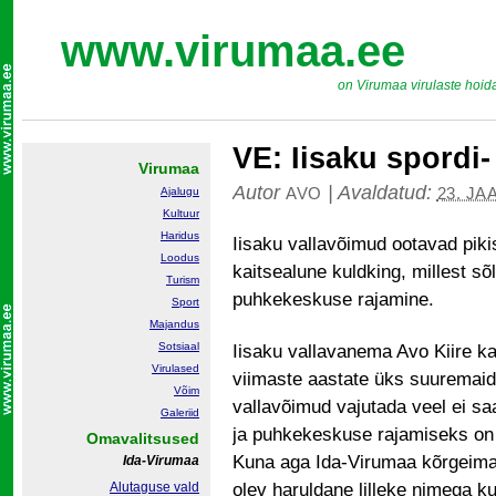
www.virumaa.ee
on Virumaa virulaste hoid
VE: Iisaku spordi
Virumaa
Autor
|
Avaldatud:
AVO
23. JA
Ajalugu
Kultuur
Haridus
Iisaku vallavõimud ootavad pikis
Loodus
kaitsealune kuldking, millest sõ
Turism
puhkekeskuse rajamine.
Sport
Majandus
Sotsiaal
Iisaku vallavanema Avo Kiire kab
Virulased
viimaste aastate üks suuremaid 
Võim
vallavõimud vajutada veel ei sa
Galeriid
ja puhkekeskuse rajamiseks on 
Omavalitsused
Kuna aga Ida-Virumaa kõrgeimal 
Ida-Virumaa
Alutaguse vald
olev haruldane lilleke nimega k