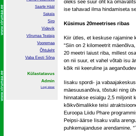
oleks see suur oht ka omavalits
Saarte Hääl
ise tahavad ilma hindamiseta s
Sakala
Sirp
Küsimus 20meetrises ribas
Videvik
Võrumaa
Teataja
Kiir ütles, et keskuse rajamine
Vooremaa
“Siin on 2 kilomeetrit mäenõlva
Õhtuleht
20 meetri laiust riba, millest os
Vaba Eesti Sõna
on nii suur, et vahel võtab isu 
kõik nii keeruline ja aeganõude
Külastatavus
Admin
Iisaku spordi- ja vabaajakeskus
Logi sisse
mäesuusanõlva, tõstuki ning ü
hinnatakse esialgu 2,5 miljonit 
kõikvõimalikke teisi atraktsioone
Euroopa Liidu Phare programmist 
Peipsi-äärse Iisaku valla areng
puhkemajanduse arendamine. “Te