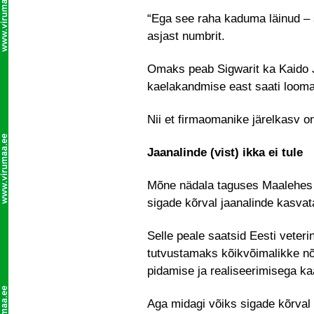
“Ega see raha kaduma läinud – s
asjast numbrit.
Omaks peab Sigwarit ka Kaido J
kaelakandmise east saati looma
Nii et firmaomanike järelkasv o
Jaanalinde (vist) ikka ei tule
Mõne nädala taguses Maalehes 
sigade kõrval jaanalinde kasva
Selle peale saatsid Eesti veterin
tutvustamaks kõikvõimalikke nõ
pidamise ja realiseerimisega ka
Aga midagi võiks sigade kõrval o