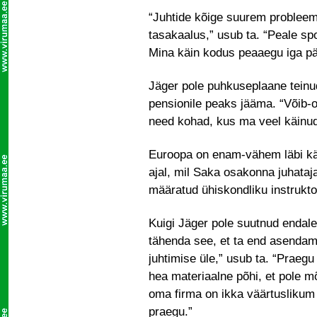
“Juhtide kõige suurem probleem o
tasakaalus,” usub ta. “Peale sp
Mina käin kodus peaaegu iga p
Jäger pole puhkuseplaane teinud
pensionile peaks jääma. “Võib-o
need kohad, kus ma veel käinud 
Euroopa on enam-vähem läbi käi
ajal, mil Saka osakonna juhataj
määratud ühiskondliku instrukto
Kuigi Jäger pole suutnud endale
tähenda see, et ta end asenda
juhtimise üle,” usub ta. “Praegu
hea materiaalne põhi, et pole mõt
oma firma on ikka väärtuslikum 
praegu.”