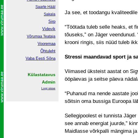
Saarte Hääl
Ja see, et toodangu kvaliteedile
Sakala
Sirp
“Töötada tuleb selle heaks, et 
Videvik
tõuseks,” on Jäger veendunud. “
Võrumaa
Teataja
krooni ringis, siis nüüd tuleb 
Vooremaa
Õhtuleht
Stressi maandavad sport ja s
Vaba Eesti Sõna
Viimased üksteist aastat on Sig
Külastatavus
ööpäevas ja seitse päeva nädal
Admin
Logi sisse
“Puhanud ma nende aastate jooks
sõitsin oma bussiga Euroopa läbi
Sellegipoolest ei tunnista Jäge
see annab energiat juurde,” kin
Maidlasse võrkpalli mängima ja 