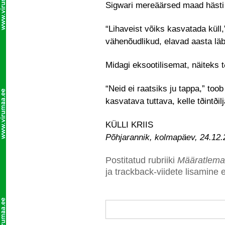
Sigwari mereäärsed maad hästi 
“Lihaveist võiks kasvatada küll,
vähenõudlikud, elavad aasta läb
Midagi eksootilisemat, näiteks tð
“Neid ei raatsiks ju tappa,” too
kasvatava tuttava, kelle tðintði
KÜLLI KRIIS
Põhjarannik, kolmapäev, 24.12
Postitatud rubriiki
Määratlema
ja trackback-viidete lisamine e