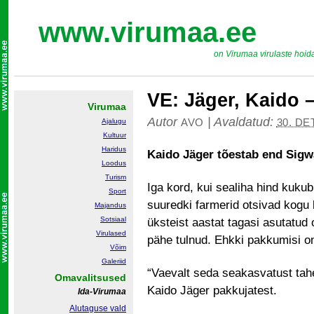
www.virumaa.ee
on Virumaa virulaste hoid
VE: Jäger, Kaido
Virumaa
Autor
|
Avaldatud:
AVO
30. DE
Ajalugu
Kultuur
Haridus
Kaido Jäger tõestab end Sigw
Loodus
Turism
Iga kord, kui sealiha hind kuk
Sport
suuredki farmerid otsivad kogu k
Majandus
Sotsiaal
üksteist aastat tagasi asutatu
Virulased
pähe tulnud. Ehkki pakkumisi on 
Võim
Galeriid
“Vaevalt seda seakasvatust tah
Omavalitsused
Kaido Jäger pakkujatest.
Ida-Virumaa
Alutaguse vald