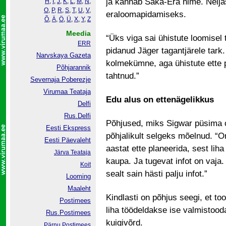
ja kannab Saka-Era nime. Nelj
H
,
I
,
J
,
K
,
L
,
M
,
N
,
O
,
P
,
R
,
S
,
T
,
U
,
V
,
eraloomapidamiseks.
Õ
,
Ä
,
Ö
,
Ü
,
X
,
Y
,
Z
Meedia
“Üks viga sai ühistute loomisel
ERR
pidanud Jäger tagantjärele tark. 
Narvskaya Gazeta
kolmekümne, aga ühistute ette p
Põhjarannik
tahtnud.”
Severnaja Poberezje
Virumaa Teataja
Edu alus on ettenägelikkus
Delfi
Rus.Delfi
Põhjused, miks Sigwar püsima o
Eesti Ekspress
põhjalikult selgeks mõelnud. “O
Eesti Päevaleht
aastat ette planeerida, sest li
Järva Teataja
kaupa. Ja tugevat infot on vaja. 
Koit
sealt sain hästi palju infot.”
Looming
Maaleht
Kindlasti on põhjus seegi, et t
Postimees
liha töödeldakse ise valmistood
Rus.Postimees
kuigivõrd.
Pärnu Postimees