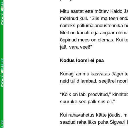
Mitu aastat ette mõtlev Kaido Jä
mõelnud küll. “Siis ma teen end
näiteks põllumajandustehnika ho
Meil on kanalitega angaar olem
õppinud mees on olemas. Kui tei
jää, vara veel!”
Kodus loomi ei pea
Kunagi ammu kasvatas Jägerite p
neid tulid lambad, seejärel noo
“Kõik on läbi proovitud,” kinnit
suuruke see palk siis oli.”
Kui rahavahetus kätte jõudis, m
saadud raha läks puha Sigwari 