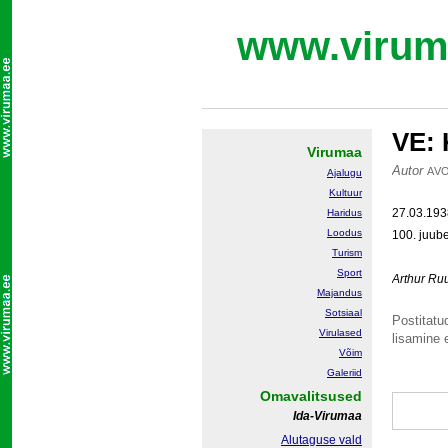
www.virum
VE: 
Virumaa
Autor
AV
Ajalugu
Kultuur
27.03.1938
Haridus
Loodus
100. juube
Turism
Sport
Arthur R
Majandus
Sotsiaal
Postitatud
Virulased
lisamine e
Võim
Galeriid
Omavalitsused
Ida-Virumaa
Alutaguse vald