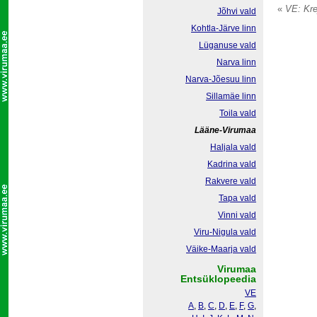
«
VE: Kre
Jõhvi vald
Kohtla-Järve linn
Lüganuse vald
Narva linn
Narva-Jõesuu linn
Sillamäe linn
Toila vald
Lääne-Virumaa
Haljala vald
Kadrina vald
Rakvere vald
Tapa vald
Vinni vald
Viru-Nigula vald
Väike-Maarja vald
Virumaa
Entsüklopeedia
VE
A
,
B
,
C
,
D
,
E
,
F
,
G
,