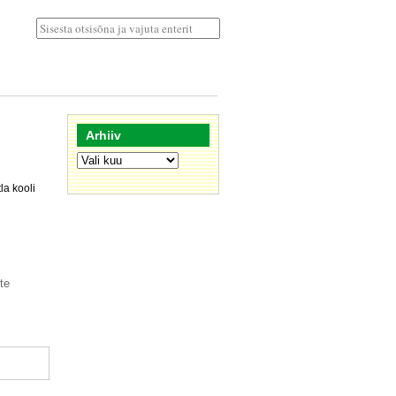
Arhiiv
Arhiiv
la kooli
te