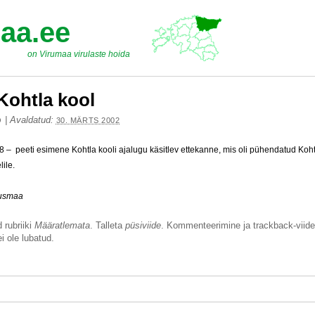
aa.ee
on Virumaa virulaste hoida
Kohtla kool
|
Avaldatud:
O
30. MÄRTS 2002
 – peeti esimene Kohtla kooli ajalugu käsitlev ettekanne, mis oli pühendatud Koht
lile.
uusmaa
 rubriiki
Määratlemata
. Talleta
püsiviide
. Kommenteerimine ja trackback-viide
i ole lubatud.