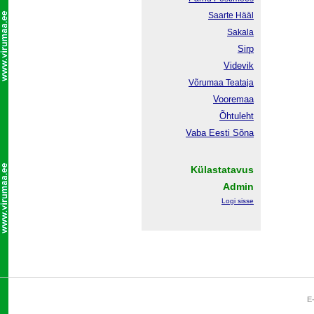
Saarte Hääl
Sakala
Sirp
Videvik
Võrumaa
Teataja
Vooremaa
Õhtuleht
Vaba Eesti Sõna
Külastatavus
Admin
Logi sisse
E