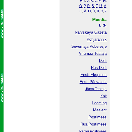
H
,
I
,
J
,
K
,
L
,
M
,
N
,
O
,
P
,
R
,
S
,
T
,
U
,
V
,
Õ
,
Ä
,
Ö
,
Ü
,
X
,
Y
,
Z
Meedia
ERR
Narvskaya Gazeta
Põhjarannik
Severnaja Poberezje
Virumaa Teataja
Delfi
Rus.Delfi
Eesti Ekspress
Eesti Päevaleht
Järva Teataja
Koit
Looming
Maaleht
Postimees
Rus.Postimees
Pärnu Postimees