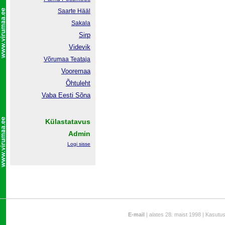
Saarte Hääl
Sakala
Sirp
Videvik
Võrumaa
Teataja
Vooremaa
Õhtuleht
Vaba Eesti Sõna
Külastatavus
Admin
Logi sisse
E-mail
| alates 28. maist 1998 | Kasutu