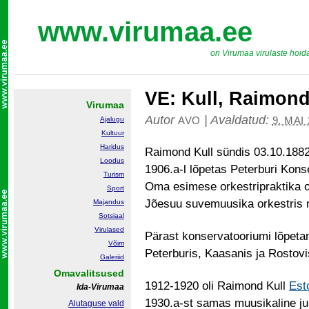
www.virumaa.ee
on Virumaa virulaste hoid
VE: Kull, Raimond 
Virumaa
Autor
|
Avaldatud:
AVO
9. MAI
Ajalugu
Kultuur
Haridus
Raimond Kull sündis 03.10.188
Loodus
1906.a-l lõpetas Peterburi Kons
Turism
Oma esimese orkestripraktika o
Sport
Jõesuu suvemuusika orkestris 
Majandus
Sotsiaal
Virulased
Pärast konservatooriumi lõpetami
Võim
Peterburis, Kaasanis ja Rostovi
Galeriid
Omavalitsused
1912-1920 oli Raimond Kull
Est
Ida-Virumaa
1930.a-st samas muusikaline ju
Alutaguse vald