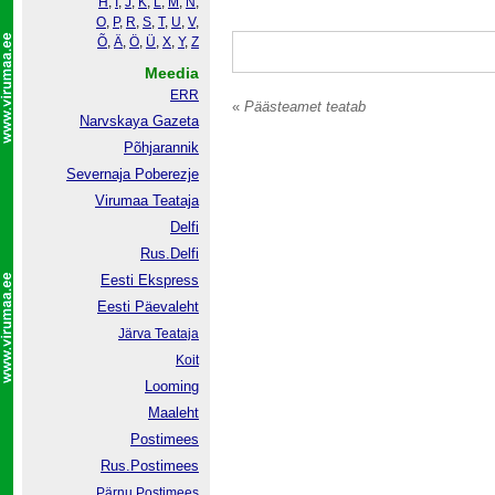
H
,
I
,
J
,
K
,
L
,
M
,
N
,
O
,
P
,
R
,
S
,
T
,
U
,
V
,
Õ
,
Ä
,
Ö
,
Ü
,
X
,
Y
,
Z
Meedia
ERR
«
Päästeamet teatab
Narvskaya Gazeta
Põhjarannik
Severnaja Poberezje
Virumaa Teataja
Delfi
Rus.Delfi
Eesti Ekspress
Eesti Päevaleht
Järva Teataja
Koit
Looming
Maaleht
Postimees
Rus.Postimees
Pärnu Postimees