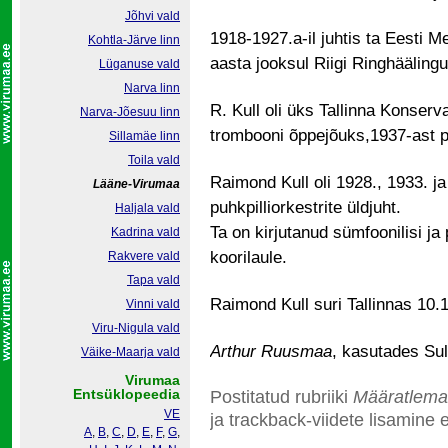
Jõhvi vald
1918-1927.a-il juhtis ta Eesti Me
Kohtla-Järve linn
aasta jooksul Riigi Ringhäälingu 
Lüganuse vald
Narva linn
R. Kull oli üks Tallinna Konserv
Narva-Jõesuu linn
trombooni õppejõuks,1937-ast p
Sillamäe linn
Toila vald
Raimond Kull oli 1928., 1933. ja
Lääne-Virumaa
puhkpilliorkestrite üldjuht.
Haljala vald
Ta on kirjutanud sümfoonilisi ja 
Kadrina vald
koorilaule.
Rakvere vald
Tapa vald
Raimond Kull suri Tallinnas 10.
Vinni vald
Viru-Nigula vald
Arthur Ruusmaa
, kasutades Sul
Väike-Maarja vald
Virumaa
Entsüklopeedia
Postitatud rubriiki
Määratlema
VE
ja trackback-viidete lisamine e
A
,
B
,
C
,
D
,
E
,
F
,
G
,