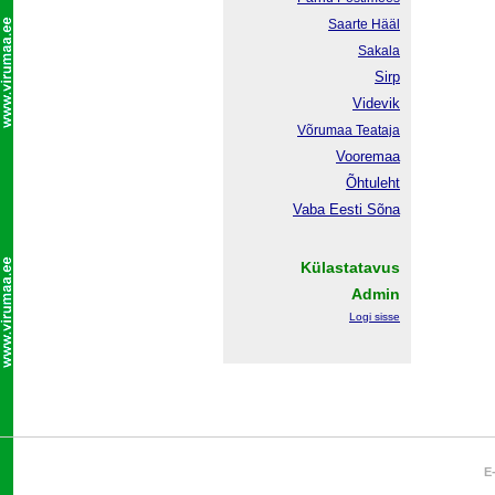
Saarte Hääl
Sakala
Sirp
Videvik
Võrumaa
Teataja
Vooremaa
Õhtuleht
Vaba Eesti Sõna
Külastatavus
Admin
Logi sisse
E