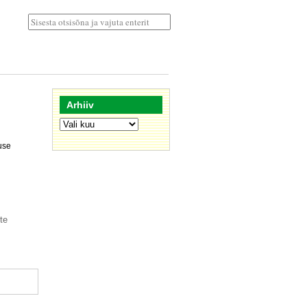
Arhiiv
Arhiiv
use
te