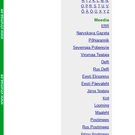
H
,
I
,
J
,
K
,
L
,
M
,
N
,
O
,
P
,
R
,
S
,
T
,
U
,
V
,
Õ
,
Ä
,
Ö
,
Ü
,
X
,
Y
,
Z
Meedia
ERR
Narvskaya Gazeta
Põhjarannik
Severnaja Poberezje
Virumaa Teataja
Delfi
Rus.Delfi
Eesti Ekspress
Eesti Päevaleht
Järva Teataja
Koit
Looming
Maaleht
Postimees
Rus.Postimees
Pärnu Postimees