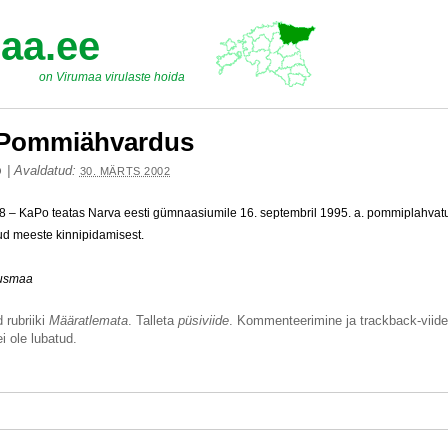
aa.ee
on Virumaa virulaste hoida
 Pommiähvardus
|
Avaldatud:
O
30. MÄRTS 2002
8 – KaPo teatas Narva eesti gümnaasiumile 16. septembril 1995. a. pommiplahvat
ud meeste kinnipidamisest.
uusmaa
 rubriiki
Määratlemata
. Talleta
püsiviide
. Kommenteerimine ja trackback-viide
i ole lubatud.