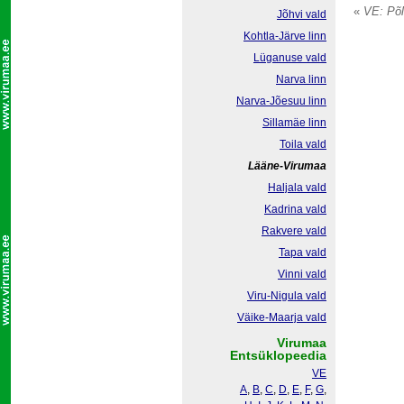
«
VE: Põl
Jõhvi vald
Kohtla-Järve linn
Lüganuse vald
Narva linn
Narva-Jõesuu linn
Sillamäe linn
Toila vald
Lääne-Virumaa
Haljala vald
Kadrina vald
Rakvere vald
Tapa vald
Vinni vald
Viru-Nigula vald
Väike-Maarja vald
Virumaa
Entsüklopeedia
VE
A
,
B
,
C
,
D
,
E
,
F
,
G
,