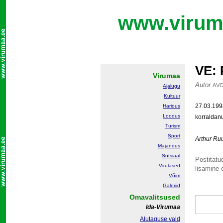
www.virum
VE:
Virumaa
Autor
AV
Ajalugu
Kultuur
27.03.199
Haridus
Loodus
korraldan
Turism
Sport
Arthur R
Majandus
Sotsiaal
Postitatud
Virulased
lisamine e
Võim
Galeriid
Omavalitsused
Ida-Virumaa
Alutaguse vald