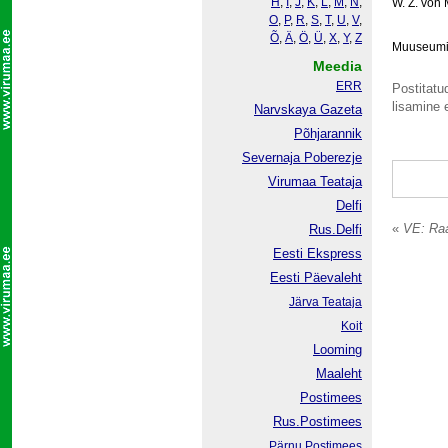
H
,
I
,
J
,
K
,
L
,
M
,
N
,
W. Z. von 
O
,
P
,
R
,
S
,
T
,
U
,
V
,
Õ
,
Ä
,
Ö
,
Ü
,
X
,
Y
,
Z
Muuseumi 
Meedia
ERR
Postitatud
lisamine e
Narvskaya Gazeta
Põhjarannik
Severnaja Poberezje
Virumaa Teataja
Delfi
«
VE: Raa
Rus.Delfi
Eesti Ekspress
Eesti Päevaleht
Järva Teataja
Koit
Looming
Maaleht
Postimees
Rus.Postimees
Pärnu Postimees