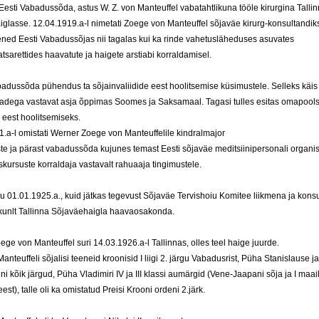
Eesti Vabadussõda, astus W. Z. von Manteuffel vabatahtlikuna tööle kirurgina Talli
glasse. 12.04.1919.a-l nimetati Zoege von Manteuffel sõjaväe kirurg-konsultandiks.
ened Eesti Vabadussõjas nii tagalas kui ka rinde vahetusläheduses asuvates
tsarettides haavatute ja haigete arstiabi korraldamisel.
adussõda pühendus ta sõjainvaliidide eest hoolitsemise küsimustele. Selleks käis
irjadega vastavat asja õppimas Soomes ja Saksamaal. Tagasi tulles esitas omapoo
e eest hoolitsemiseks.
.a-l omistati Werner Zoege von Manteuffelile kindralmajor
e ja pärast vabadussõda kujunes temast Eesti sõjaväe meditsiinipersonali organis
skursuste korraldaja vastavalt rahuaaja tingimustele.
ru 01.01.1925.a., kuid jätkas tegevust Sõjaväe Tervishoiu Komitee liikmena ja konsu
ikunlt Tallinna Sõjaväehaigla haavaosakonda.
ge von Manteuffel suri 14.03.1926.a-l Tallinnas, olles teel haige juurde.
Manteuffeli sõjalisi teeneid kroonisid I liigi 2. järgu Vabadusrist, Püha Stanislause 
i kõik järgud, Püha Vladimiri IV ja III klassi aumärgid (Vene-Jaapani sõja ja I maa
est), talle oli ka omistatud Preisi Krooni ordeni 2.järk.