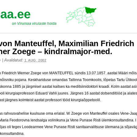
aa.ee
on Virumaa virulaste hoida
von Manteuffel, Maximilian Friedrich
er Zoege – kindralmajor-med.
|
Avaldatud:
O
1. AUG. 2002
n Friedrich Werner Zoege von MANTEUFFEL sündis 13.07.1857. aastal Määri mõi
mõisniku pojana. Keskhariduse omandas Tallinna Toomkoolis, lõpetas Tartu Ülikool
skonna 1885 ja järgmisel aastal kaitses ka meditsiinidoktori kraadi. Kolm aastat asi
ooli kirurgiaprofessori Eduard Vahli juures. Järgnes 16 aastat dotsenditööd ja alate
st järgnes kolmteist aastat professori tööd kirurgiaõppetoolil.
as rahvusvahelise kuulsuse oma erialal. W. Zoege von Manteuffel osales Vene-Jaa
 Maria Feodorovna lendsalga volinikuna ja Vene Punase Risti ülemkonsultandina. I
jas oli tegev Loodearmee Vene Punase Risti sanitaarvalitsuse ülemana ja sõjavä
-konsultandina.