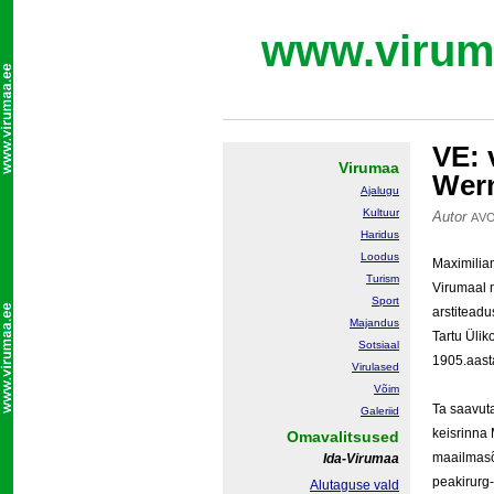
www.virum
VE: 
Virumaa
Wern
Ajalugu
Kultuur
Autor
AV
Haridus
Loodus
Maximilia
Turism
Virumaal 
Sport
arstiteadu
Majandus
Tartu Ülik
Sotsiaal
1905.aasta
Virulased
Võim
Ta saavut
Galeriid
keisrinna
Omavalitsused
maailmasõ
Ida-Virumaa
peakirurg
Alutaguse vald