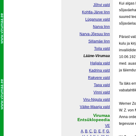
Kui algas 
Jõhvi vald
sõjaväehai
Kohtla-Järve linn
suured te
Lüganuse vald
sõjaväelaa
Narva linn
Narva-Jõesuu linn
Pärast vab
Sillamäe linn
kulu ja k
Toila vald
invaliidid
Lääne-Virumaa
10.06.1921
Haljala vald
med. auast
ja täiendu
Kadrina vald
Rakvere vald
Ta läks er
Tapa vald
vabatahtl
Vinni vald
Viru-Nigula vald
Werner Zoe
Väike-Maarja vald
W. Z. von 
Virumaa
Anna orden
Entsüklopeedia
tegevuse e
VE
A
,
B
,
C
,
D
,
E
,
F
,
G
,