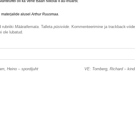
Manteuffel oli ka Vene tsaari Nikolai II au-ihuarst.
materjalide alusel
Arthur Ruusmaa
.
 rubriiki
Määratlemata
. Talleta
püsiviide
. Kommenteerimine ja trackback-viide
i ole lubatud.
m, Heino – spordijuht
VE: Tomberg, Richard – kind