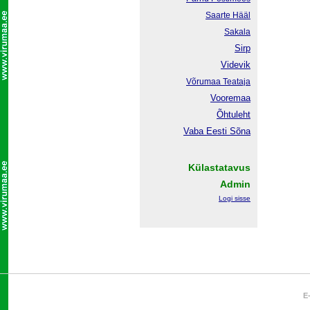
Saarte Hääl
Sakala
Sirp
Videvik
Võrumaa
Teataja
Vooremaa
Õhtuleht
Vaba Eesti Sõna
Külastatavus
Admin
Logi sisse
E