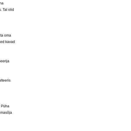
nna
 Tal olid
 ta oma
lsed kavad
eerija
lteeris
ja Püha
ilmasõja