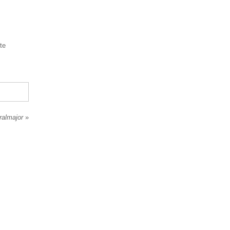
te
ralmajor
»