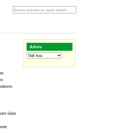
Arhiiv
Arhiiv
sas
is
ssteeris
s
pani sõjas
gede